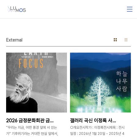
본문 바로가기
External
2026 금정문화회관 금샘미술관 기획전시 [지구 앞에 서다 _ 위태로운 경계에서]
갤러리 곡신 이정록 사진전 [하늘, 나무, 사람]
“우리는 지금, 어떤 풍경 앞에 서 있는
○개요전시작가 : 이정록전시제목 : 전시
가” 기후위기라는 거대한 현실 앞에서,
일정 : 2026년 1월 20일 - 2025년 4