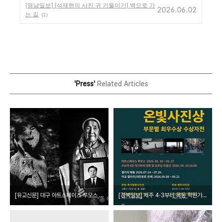
[영남일보] [석재현의 사진 귀 기울이기] 벽으로 가
2026.06.02
는 길
(1)
'Press'
Related Articles
[유교신문] 대구 아트스페이스 루모스, 2026 온빛사진상 수상작 사진전
[경북일보] 제주 4·3부터 목동 학원가까지…온빛사진상 수상작, 대구서 만난다