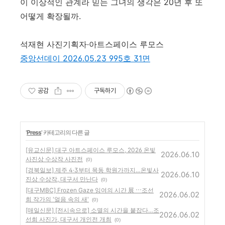
이 이상적인 관계라 믿는 그녀의 생각은 20년 후 또
어떻게 확장될까.
석재현 사진기획자·아트스페이스 루모스
중앙선데이 2026.05.23 995호 31면
공감
구독하기
'
Press
' 카테고리의 다른 글
[유교신문] 대구 아트스페이스 루모스, 2026 온빛
2026.06.10
사진상 수상작 사진전
(0)
[경북일보] 제주 4·3부터 목동 학원가까지…온빛사
2026.06.10
진상 수상작, 대구서 만난다
(0)
[대구MBC] Frozen Gaze 잉여의 시간 展 ⋯조선
2026.06.02
희 작가의 '얼음 속의 새'
(0)
[매일신문] [전시속으로] 소멸의 시간을 붙잡다…조
2026.06.02
선희 사진가, 대구서 개인전 개최
(0)