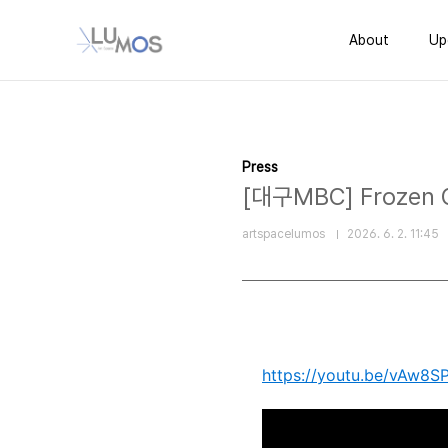
본문 바로가기
About
Up
Press
[대구MBC] Frozen
artspacelumos
2026. 6. 2. 11:45
https://youtu.be/vAw8