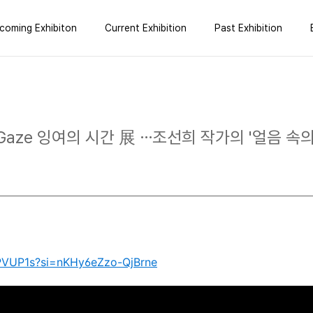
coming Exhibiton
Current Exhibition
Past Exhibition
 Gaze 잉여의 시간 展 ⋯조선희 작가의 '얼음 속의
SPVUP1s?si=nKHy6eZzo-QjBrne