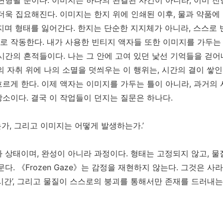
 변형될 뿐이다
.
이미지는 하나의 완결된 사건이 아니라
,
이미 진
 더욱 집요해진다
.
이미지는 한지 위에 인쇄된 이후
,
물과 약품에
지며 형태를 잃어간다
.
한지는 단순한 지지체가 아니라
,
스스로 
로 작동한다
.
내가 사용한 빈티지 액자들 또한 이미지를 가두는
 시간의 흔적들이다
.
나는 그 안에 고여 있던 낯선 기억들을 걷
의 자취 위에 나의 소멸을 덧씌우는 이 행위는
,
시간의 결이 쌓인
흐르게 한다
.
이제 액자는 이미지를 가두는 틀이 아니라
,
과거의 
장소이다
.
결국 이 작업들이 던지는 질문은 하나다
.
는가
,
그리고 이미지는 어떻게 발생하는가
.’
라 상태이며
,
완성이 아니라 과정이다
.
형태는 고정되지 않고
,
물
문다
.
《
Frozen Gaze
》
는 감정을 재현하지 않는다
.
그것은 사라
시간
’,
그리고 물질이 스스로의 붕괴를 통해서만 존재를 드러내는