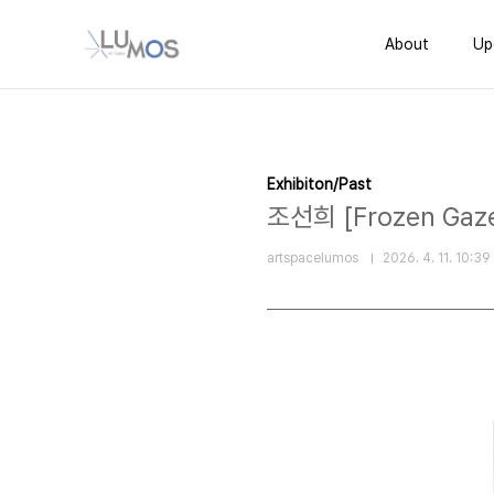
본문 바로가기
About
Up
Exhibiton/Past
조선희 [Frozen Ga
artspacelumos
2026. 4. 11. 10:39