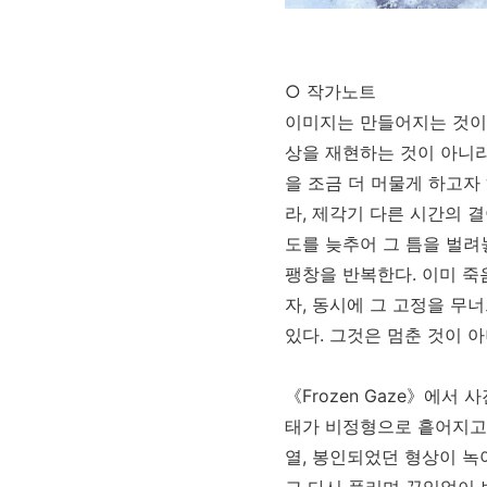
○ 작가노트
이미지는 만들어지는 것이
상을 재현하는 것이 아니
을 조금 더 머물게 하고자
라
,
제각기 다른 시간의 
도를 늦추어 그 틈을 벌려
팽창을 반복한다
.
이미 죽
자
,
동시에 그 고정을 무
있다
.
그것은 멈춘 것이 
《
Frozen Gaze
》
에서 사
태가 비정형으로 흩어지고
열
,
봉인되었던 형상이 녹