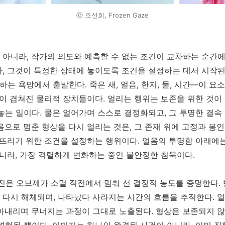
ⓒ 조선희, Frozen Gaze
 아니라
,
작가의 의도와 예측할 수 없는 조건이 교차하는 순간
라
,
그것이 특정한 상태에 놓이도록 조건을 설정하는 데서 시작
 하는 욕망에서 출발한다
.
죽은 새
,
얼음
,
한지
,
물
,
시간
—
이 요
결이 겹쳐진 물리적 장치들이다
.
얼리는 행위는 보존을 위한 것이
놓는 일이다
.
물은 얼어가며 스스로 결정화되고
,
그 투명한 결속
음으로 멈춘 형상을 다시 얼리는 것은
,
그 존재 위에 고정과 봉
너뜨리기 위한 조건을 설정하는 행위이다
.
얼음의 투명함 아래에
아니라
,
가장 격렬하게 변화하는 중인 불안정한 침묵이다
.
진은 오브제가 소멸 직전에서 멈춰 선 결정적 농도를 증명한다
.
 다시 해체되며
,
나타났다 사라지는 시간의 흐름을 추적한다
.
얼
아내리며 무너지는 과정이 그대로 노출된다
.
형상은 보존되지 