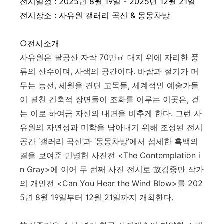
전시일정 : 2025년 8월 19일 - 2025년 12월 21일
전시장소 : 사유원 갤러리 곡신 & 몽몽차방
○전시소개
사유원은 팔공산 자락
70
만
㎡
대지 위에 자리한 풍
류의 산수이며
,
사색의 공간이다
.
바람과 절기가 머
무는 능선
,
세월을 견딘 고목들
,
세계적인 예술가들
이 펼친 건축적 장면들이 조화를 이루는 이곳은
,
걷
는 이로 하여금 자신의 내면을 비추게 한다
.
그런 사
유원의 자연성과 미학을 담아내기 위해 조성된 전시
공간
‘
갤러리 곡신
’
과
‘
몽몽차방
’
에서 섬세한 흑백의
결을 보여준 민병헌 사진전
<The Contemplation i
n Gray>
에 이어 두 번째 사진 전시로
故
김중만 작가
의 개인전
<Can You Hear the Wind Blow>
를
202
5
년
8
월
19
일부터
12
월
21
일까지 개최한다
.