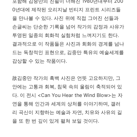
포함해 김중만의 친필이 더해진
1980
년대부터
200
0
년대에 제작된 오리지날 빈티지 프린트 시리즈들
을 만나볼 수 있다
.
사진 위에 직접 그어진 선들과
손글씨는 단순한 기록을 넘어 작가의 감정과 사유가
투영된 일종의 회화적 실험처럼 느껴지기도 한다
.
결과적으로 이 작품들은 사진과 회화의 경계를 넘나
드는 독창적인 표현으로
,
김중만 특유의 예술세계를
감상할 수 있는 작품이다
.
故
김중만 작가의 흑백 사진은 언뜻 고요하지만
,
그
안에는 고통과 회복
,
침묵 속의 울림이 축적되어 있
다
.
이 전시
<
Can You Hear the Wind Blow
>
는 자
연을 통해 인간과 세계의 상처를 이야기하며
,
갤러
리 곡신이 지향하는 예술과 자연
,
치유와 사유의 길
을 또 한 번 깊이 있게 펼쳐 보일 것이다
.