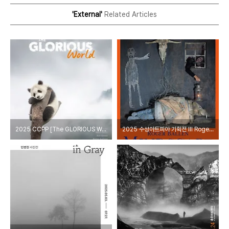
'External'
Related Articles
2025 CCPP [The GLORIOUS World] 국립생태원
2025 수성아트피아 기획전 Ⅲ Roger Ballen MINDSCAPE