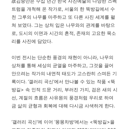
故
김중만은 수십 년간 한국 사진예술의 다양한 스펙
트럼을 개척해 온 작가로
,
서울의 한 뚝방길에서 수
천 그루의 나무를 마주하고 또 다른 사진 세계를 펼
쳐 보였다
.
그는 상처 입은 나무와의 관계를 바탕으
로
,
도시의 이면과 시간의 흔적
,
존재의 고요한 목소
리를 사진에 담았다
.
이번 전시는 단순한 풍경의 재현이 아니라
,
나무의
상처를 통해 세상의 균열을 마주하고
,
그것을 끌어
안으려는 작가의 내면적 태도가 고스란히 스며든 기
록이다
. ‘
갤러리 곡신
’
에서 만나볼 수 있는 작품
<
뚝
방길
>
속 인적 드문 거리
,
부러진 가지
,
검은 새의 시
선
,
계절의 흐름은 사유원의 풍경처럼 우리로 하여
금 삶의 균형과 회복에 대해 다시금 사색하게 한다
.
‘
갤러리 곡신
’
에 이어
‘
몽몽차방
’
에서는
<
뚝방길
>
을